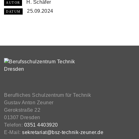
H. Schäfer
AUTOR
25.09.2024
DATUM
Berufliches Schulzentrum für Technik
Gustav Anton Zeuner
Gerokstraße 22
01307 Dresden
Telefon:
0351 4403920
E-Mail:
sekretariat@bsz-technik-zeuner.de