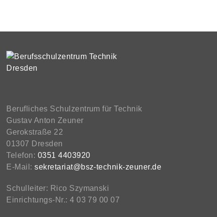
Berufliches Schulzentrum für Technik
Gustav Anton Zeuner
Gerokstraße 22
01307 Dresden
Telefon:
0351 4403920
E-Mail:
sekretariat@bsz-technik-zeuner.de
Schulleiter: Rico Szymanski
Einrichtungs-Nr.: 4 03 79 00 07